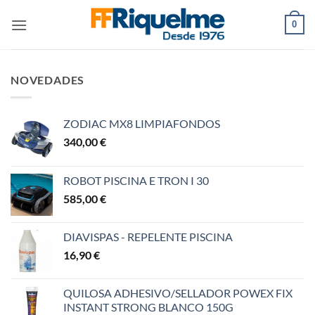
Saltar
0
al
contenido
NOVEDADES
ZODIAC MX8 LIMPIAFONDOS
340,00
€
ROBOT PISCINA E TRON I 30
585,00
€
DIAVISPAS - REPELENTE PISCINA
16,90
€
QUILOSA ADHESIVO/SELLADOR POWEX FIX
INSTANT STRONG BLANCO 150G