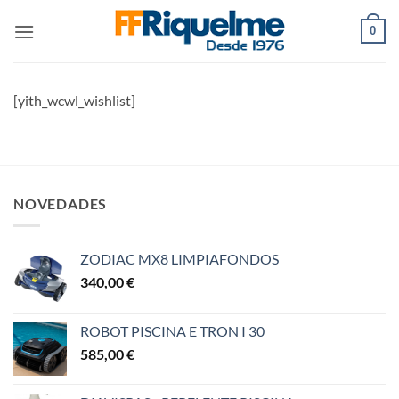
Saltar
0
al
contenido
[yith_wcwl_wishlist]
NOVEDADES
ZODIAC MX8 LIMPIAFONDOS
340,00
€
ROBOT PISCINA E TRON I 30
585,00
€