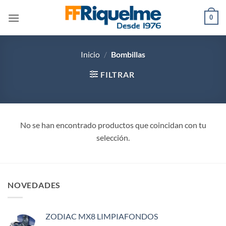
Saltar
0
al
contenido
Inicio
/
Bombillas
FILTRAR
No se han encontrado productos que coincidan con tu
selección.
NOVEDADES
ZODIAC MX8 LIMPIAFONDOS