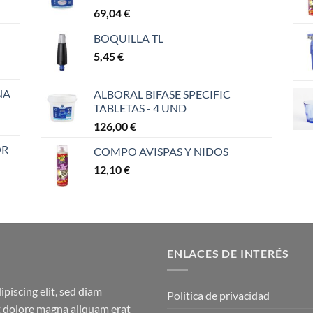
69,04
€
BOQUILLA TL
5,45
€
NA
ALBORAL BIFASE SPECIFIC
TABLETAS - 4 UND
126,00
€
OR
COMPO AVISPAS Y NIDOS
12,10
€
ENLACES DE INTERÉS
piscing elit, sed diam
Politica de privacidad
 dolore magna aliquam erat