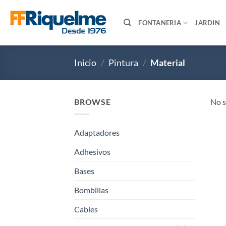
Saltar
al
FONTANERIA
JARDIN
contenido
Inicio
/
Pintura
/
Material
BROWSE
No s
Adaptadores
Adhesivos
Bases
Bombillas
Cables