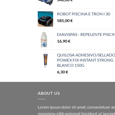
ROBOT PISCINA E TRON I 30
585,00
€
DIAVISPAS - REPELENTE PISCI
16,90
€
QUILOSA ADHESIVO/SELLAD
POWEX FIX INSTANT STRONG
BLANCO 150G
6,30
€
ABOUT US
Lorem ipsum dolor sit amet, consectetuer adi
nonummy nibh euismod tincidunt ut laoreet