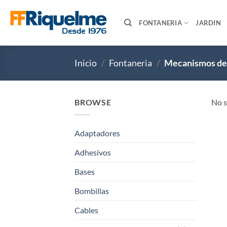
Saltar
al
FONTANERIA
JARDIN
contenido
Inicio
/
Fontaneria
/
Mecanismos de
BROWSE
No s
Adaptadores
Adhesivos
Bases
Bombillas
Cables