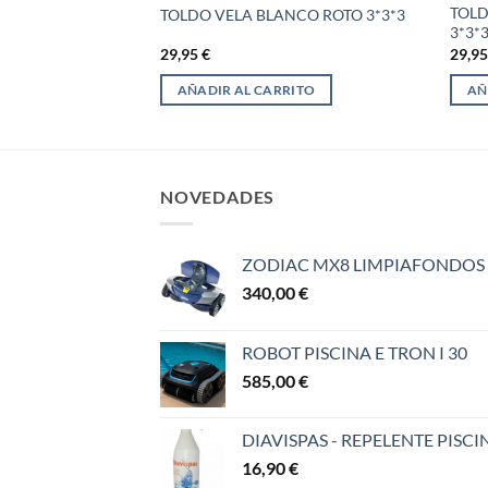
TOL
250 CAMPINGAZ
TOLDO VELA BLANCO ROTO 3*3*3
3*3*
29,95
€
29,9
RITO
AÑADIR AL CARRITO
AÑ
NOVEDADES
ZODIAC MX8 LIMPIAFONDOS
340,00
€
ROBOT PISCINA E TRON I 30
585,00
€
DIAVISPAS - REPELENTE PISCI
16,90
€