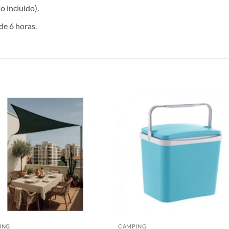
 incluido).
e 6 horas.
S
ING
CAMPING