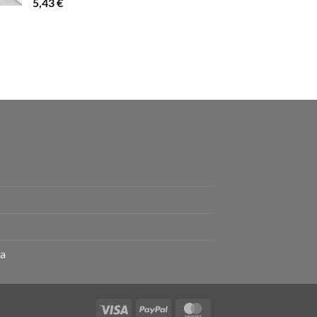
5,43
€
ta
Visa
PayPal
MasterCard