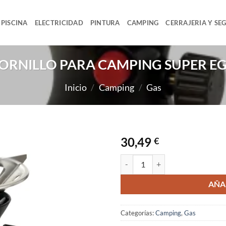
PISCINA
ELECTRICIDAD
PINTURA
CAMPING
CERRAJERIA Y SE
ORNILLO PARA CAMPING SUPER E
Inicio
/
Camping
/
Gas
30,49
€
HORNILLO PARA CAMPING SUPE
AÑA
Categorías:
Camping
,
Gas