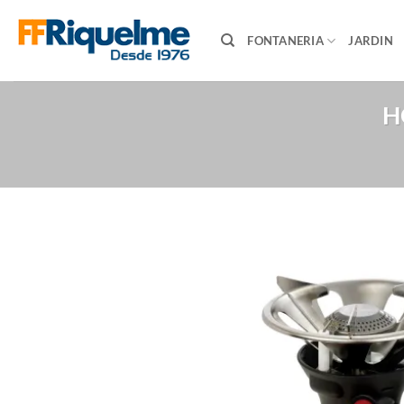
Saltar
al
FONTANERIA
JARDIN
contenido
H