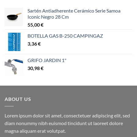
Sartén Antiadherente Cerámico Serie Samoa
Iconic Negro 28 Cm
55,00
€
BOTELLA GAS B-250 CAMPINGAZ
3,36
€
GRIFO JARDIN 1"
30,98
€
ABOUT US
Lorem ipsum dolor sit amet, consectetuer adipiscing elit, sed
diam nonummy nibh euismod tincidunt ut laoreet dolore
magna aliquam erat volutpat.